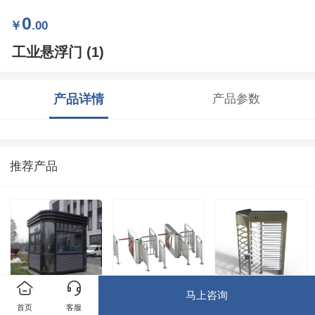
0
￥
.00
工业悬浮门 (1)
产品详情
产品参数
推荐产品
马上咨询
岗亭 (5)
三辊闸 (1)
e全高闸 (5)
首页
客服